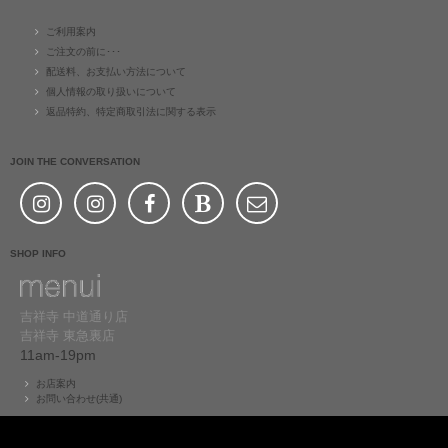
ご利用案内
ご注文の前に･･･
配送料、お支払い方法について
個人情報の取り扱いについて
返品特約、特定商取引法に関する表示
JOIN THE CONVERSATION
SHOP INFO
吉祥寺 中道通り店
吉祥寺 東急裏店
11am-19pm
お店案内
お問い合わせ(共通)