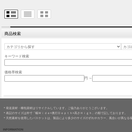
商品検索
キーワード検索
価格帯検索
円 ～
＊発送資材・梱包資材はリサイクルしています。ご協力ありがとうございます。
＊表記のサイズは外寸「幅Ｗｉｄｅ×奥行Ｄｅｐｔｈ×高さＨｉｇｈ」の順で記しております。
＊天然素材を使用したバスケットは、製品により多少のサイズのずれやカラー、風合いが異なる
INFORMATION