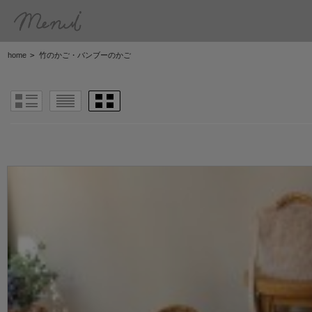
home
>
竹のかご・バンブーのかご