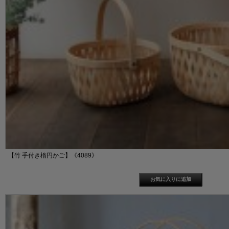
【竹 手付き楕円かご】《4089》