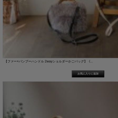
【ファー×バンブーハンドル 2wayショルダーかごバッグ】《...