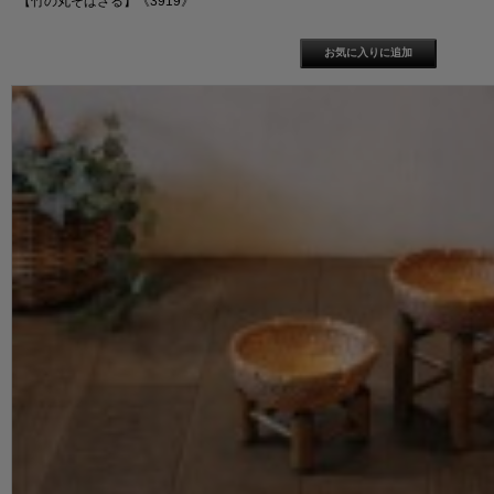
【竹の丸そばざる】《3919》