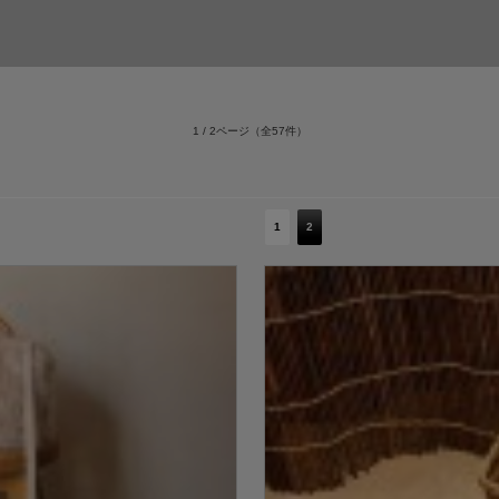
1 / 2ページ
（全57件）
1
2