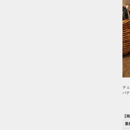
チェ
バナ
【商
素