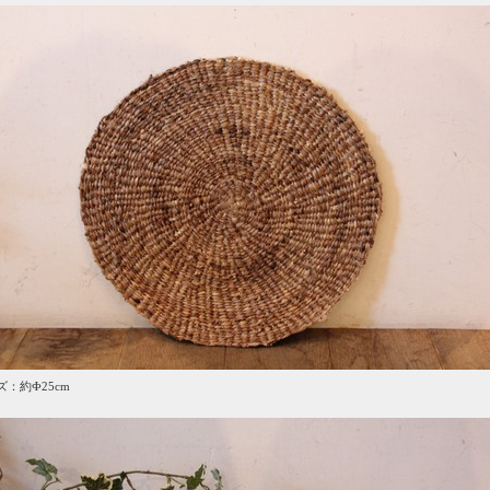
ズ：約Ф25cm