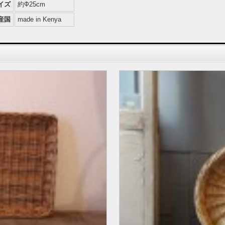
イズ
約Ф25cm
産国
made in Kenya