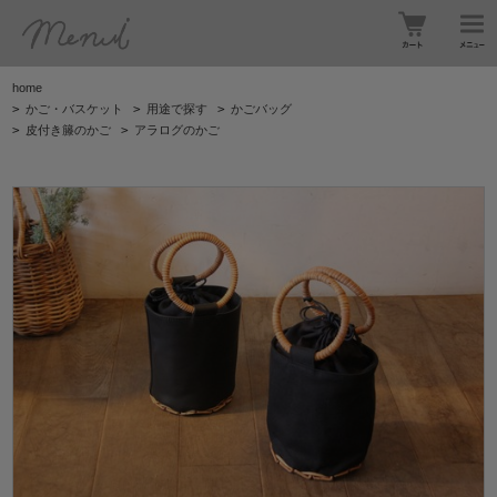
home
>
かご・バスケット
>
用途で探す
>
かごバッグ
>
皮付き籐のかご
>
アラログのかご