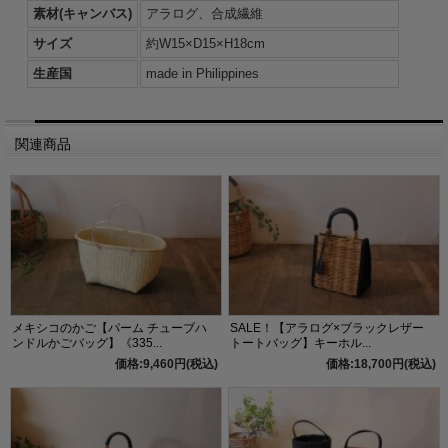
素材(キャンバス)
アラログ、合成繊維
サイズ
約W15×D15×H18cm
生産国
made in Philippines
関連商品
メキシコのかご【パーム チューブハ
SALE！【アラログ×ブラックレザー
ンドルかごバッグ】《335...
トートバッグ】キーホル...
価格:9,460円(税込)
価格:18,700円(税込)