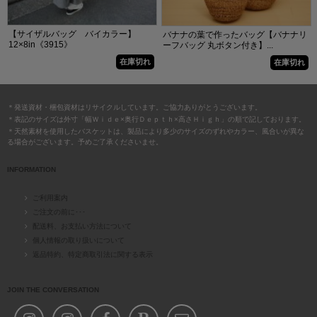
【サイザルバッグ バイカラー】
バナナの葉で作ったバッグ【バナナリ
12×8in《3915》
ーフバッグ 丸ボタン付き】...
在庫切れ
在庫切れ
＊発送資材・梱包資材はリサイクルしています。ご協力ありがとうございます。
＊表記のサイズは外寸「幅Ｗｉｄｅ×奥行Ｄｅｐｔｈ×高さＨｉｇｈ」の順で記しております。
＊天然素材を使用したバスケットは、製品により多少のサイズのずれやカラー、風合いが異な
る場合がございます。予めご了承くださいませ。
INFORMATION
ご利用案内
ご注文の前に･･･
配送料、お支払い方法について
個人情報の取り扱いについて
返品特約、特定商取引法に関する表示
JOIN THE CONVERSATION