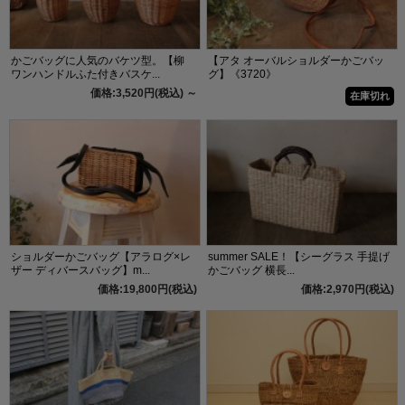
かごバッグに人気のバケツ型。【柳
【アタ オーバルショルダーかごバッ
ワンハンドルふた付きバスケ...
グ】《3720》
価格:3,520円(税込)
～
在庫切れ
ショルダーかごバッグ【アラログ×レ
summer SALE！【シーグラス 手提げ
ザー ディバースバッグ】m...
かごバッグ 横長...
価格:19,800円(税込)
価格:2,970円(税込)