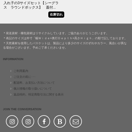
入れ子の3サイズセット【シーグラ
ス ラウンドボックス】 蓋付...
在庫切れ
＊発送資材・梱包資材はリサイクルしています。ご協力ありがとうございます。
＊表記のサイズは外寸「幅Ｗｉｄｅ×奥行Ｄｅｐｔｈ×高さＨｉｇｈ」の順で記しております。
＊天然素材を使用したバスケットは、製品により多少のサイズのずれやカラー、風合いが異な
る場合がございます。予めご了承くださいませ。
INFORMATION
ご利用案内
ご注文の前に･･･
配送料、お支払い方法について
個人情報の取り扱いについて
返品特約、特定商取引法に関する表示
JOIN THE CONVERSATION