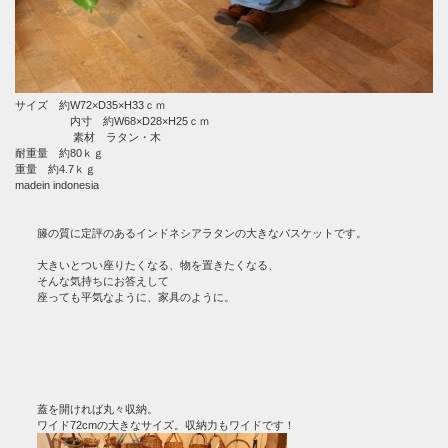
サイズ 約W72×D35×H33ｃｍ
内寸 約W68×D28×H25ｃｍ
素材 ラタン・木
耐重量 約80ｋｇ
重量 約4.7ｋｇ
madein indonesia
籐の質に定評のあるインドネシアラタンの大きなバスケットです。
大きいとつい座りたくなる、物を置きたくなる、
そんな気持ちにお答えして
座っても平気なように、家具のように。
蓋を開ければ丸々収納。
ワイド72cmの大きなサイズ。収納力もワイドです！