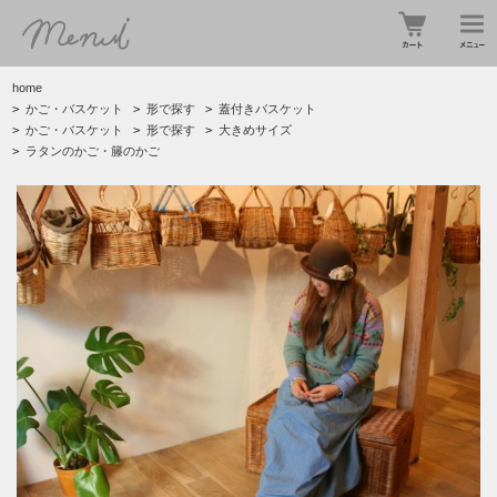
home
>
かご・バスケット
>
形で探す
>
蓋付きバスケット
>
かご・バスケット
>
形で探す
>
大きめサイズ
>
ラタンのかご・籐のかご