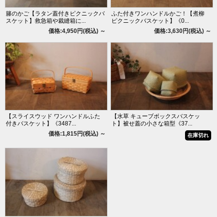
籐のかご【ラタン蓋付きピクニックバ
ふた付きワンハンドルかご！【煮柳
スケット】救急箱や裁縫箱に...
ピクニックバスケット】《0...
価格:4,950円(税込)
～
価格:3,630円(税込)
～
【スライスウッド ワンハンドルふた
【水草 キューブボックスバスケッ
付きバスケット】《3487...
ト】被せ蓋の小さな箱型《37...
価格:1,815円(税込)
～
在庫切れ