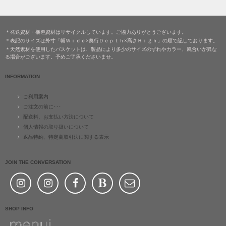
＊発送資材・梱包資材はリサイクルしています。ご協力ありがとうございます。
＊表記のサイズは外寸「幅Ｗｉｄｅ×奥行Ｄｅｐｔｈ×高さＨｉｇｈ」の順で記しております。
＊天然素材を使用したバスケットは、製品により多少のサイズのずれやカラー、風合いが異な
る場合がございます。予めご了承くださいませ。
INFORMATION
ご利用案内
ご注文の前に･･･
配送料、お支払い方法について
個人情報の取り扱いについて
返品特約、特定商取引法に関する表示
JOIN THE CONVERSATION
SHOP INFO