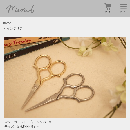
home
>
インテリア
≪左・ゴールド 右・シルバー≫
サイズ 約9.5×H4.5ｃｍ