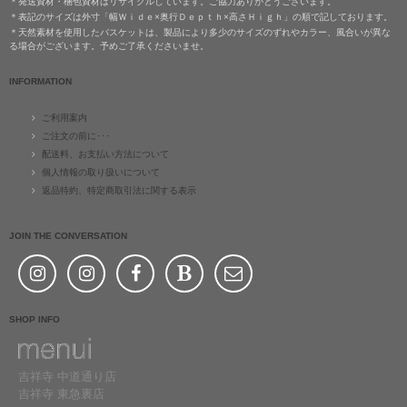
＊発送資材・梱包資材はリサイクルしています。ご協力ありがとうございます。
＊表記のサイズは外寸「幅Ｗｉｄｅ×奥行Ｄｅｐｔｈ×高さＨｉｇｈ」の順で記しております。
＊天然素材を使用したバスケットは、製品により多少のサイズのずれやカラー、風合いが異な
る場合がございます。予めご了承くださいませ。
INFORMATION
ご利用案内
ご注文の前に･･･
配送料、お支払い方法について
個人情報の取り扱いについて
返品特約、特定商取引法に関する表示
JOIN THE CONVERSATION
SHOP INFO
吉祥寺 中道通り店
吉祥寺 東急裏店