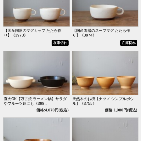
【国産陶器のマグカップ たたら作
【国産陶器のスープマグ たたら作
り】《3973》
り】《3974》
在庫切れ
在庫切れ
直火OK【万古焼 ラーメン鍋】サラダ
天然木のお椀【ナツメ シンプルボウ
やフルーツ鉢にも《398...
ル】《3755》
価格:4,070円(税込)
価格:1,980円(税込)