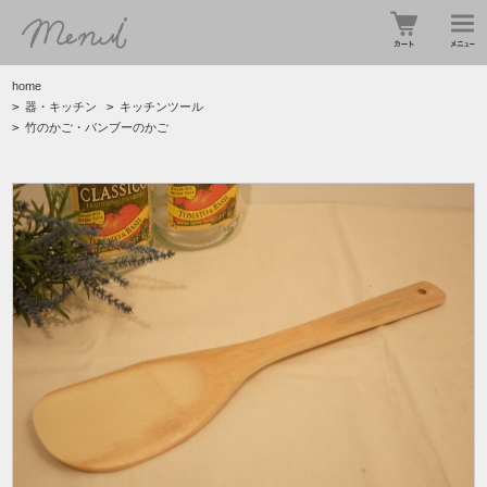
home
>
器・キッチン
>
キッチンツール
>
竹のかご・バンブーのかご