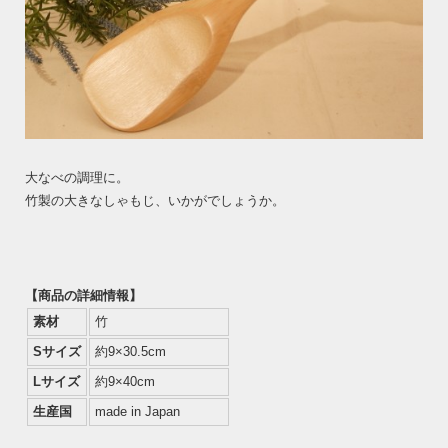
大なべの調理に。
竹製の大きなしゃもじ、いかがでしょうか。
【商品の詳細情報】
素材
竹
Sサイズ
約9×30.5cm
Lサイズ
約9×40cm
生産国
made in Japan