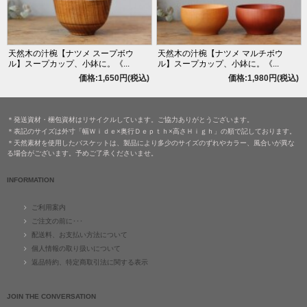
天然木の汁椀【ナツメ スープボウ
天然木の汁椀【ナツメ マルチボウ
ル】スープカップ、小鉢に。《...
ル】スープカップ、小鉢に。《...
価格:1,650円(税込)
価格:1,980円(税込)
＊発送資材・梱包資材はリサイクルしています。ご協力ありがとうございます。
＊表記のサイズは外寸「幅Ｗｉｄｅ×奥行Ｄｅｐｔｈ×高さＨｉｇｈ」の順で記しております。
＊天然素材を使用したバスケットは、製品により多少のサイズのずれやカラー、風合いが異な
る場合がございます。予めご了承くださいませ。
INFORMATION
ご利用案内
ご注文の前に･･･
配送料、お支払い方法について
個人情報の取り扱いについて
返品特約、特定商取引法に関する表示
JOIN THE CONVERSATION