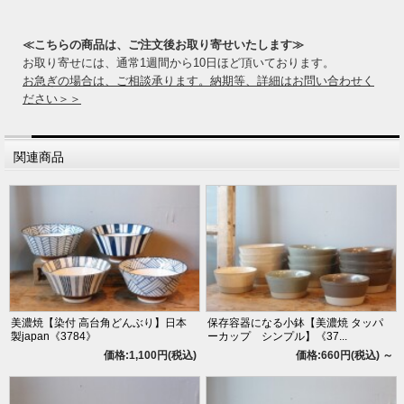
≪こちらの商品は、ご注文後お取り寄せいたします≫
お取り寄せには、通常1週間から10日ほど頂いております。
お急ぎの場合は、ご相談承ります。納期等、詳細はお問い合わせく
ださい＞＞
関連商品
美濃焼【染付 高台角どんぶり】日本
保存容器になる小鉢【美濃焼 タッパ
製japan《3784》
ーカップ シンプル】《37...
価格:1,100円(税込)
価格:660円(税込)
～