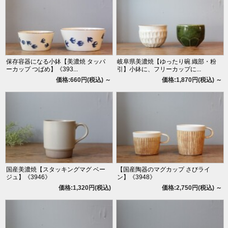
保存容器になる小鉢【美濃焼 タッパ
岐阜県美濃焼【ゆったり碗 織部・粉
ーカップ つばめ】《393...
引】小鉢に、フリーカップに...
価格:660円(税込)
～
価格:1,870円(税込)
～
国産美濃焼【スタッキングマグ ベー
【国産陶器のマグカップ さびライ
ジュ】《3946》
ン】《3948》
価格:1,320円(税込)
価格:2,750円(税込)
～