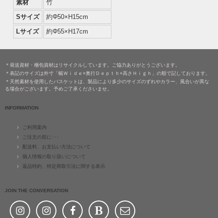
素材
竹
Sサイズ
約Φ50×H15cm
Lサイズ
約Φ55×H17cm
＊発送資材・梱包資材はリサイクルしています。ご協力ありがとうございます。
＊表記のサイズは外寸「幅Ｗｉｄｅ×奥行Ｄｅｐｔｈ×高さＨｉｇｈ」の順で記しております。
＊天然素材を使用したバスケットは、製品により多少のサイズのずれやカラー、風合いが異な
る場合がございます。予めご了承くださいませ。
INFORMATION
ご利用案内
ご注文の前に･･･
配送料、お支払い方法について
個人情報の取り扱いについて
返品特約、特定商取引法に関する表示
JOIN THE CONVERSATION