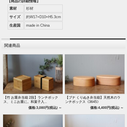
【商品の詳細情報】
素材
杉材
サイズ
約W17×D10×H5.3cm
生産国
made in China
関連商品
【竹 お重弁当箱 2段】ランチボック
【ブナ くりぬき弁当箱】天然木のラ
ス、ミニお重に。和菓子入...
ンチボックス《3645》
価格:3,080円(税込)
～
価格:4,400円(税込)
～