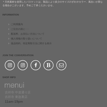
＊天然素材を使用したバスケットは、製品により多少のサイズのずれやカラー、風合いが異な
る場合がございます。予めご了承くださいませ。
INFORMATION
ご利用案内
ご注文の前に･･･
配送料、お支払い方法について
個人情報の取り扱いについて
返品特約、特定商取引法に関する表示
JOIN THE CONVERSATION
SHOP INFO
吉祥寺 中道通り店
吉祥寺 東急裏店
11am-19pm