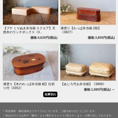
【ブナ くりぬき弁当箱 スクエア】天
漆塗り【わっぱ弁当箱 2段】
然木のランチボックス《3...
《3827》
価格:4,620円(税込)
価格:3,850円(税込)
漆塗り【木のわっぱ弁当箱 桜】仕切
【あじろ竹お弁当箱】《3868》
り付《3352》
価格:1,980円(税込)
～
在庫切れ
＊発送資材・梱包資材はリサイクルしています。ご協力ありがとうございます。
＊表記のサイズは外寸「幅Ｗｉｄｅ×奥行Ｄｅｐｔｈ×高さＨｉｇｈ」の順で記しております。