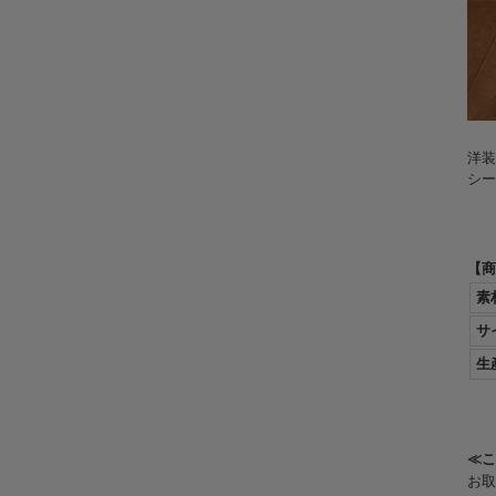
洋装
シー
【商
素
サ
生
≪こ
お取