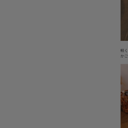
軽く
かご