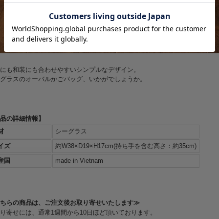
にも和装にも合わせやすいシンプルなデザイン。
グラスのオーバルかごバッグ、いかがでしょうか。
品の詳細情報】
材
シーグラス
イズ
約W38×D19×H17cm(持ち手を含む高さ：約35cm)
産国
made in Vietnam
ちらの商品は、ご注文後お取り寄せいたします≫
り寄せには、通常1週間から10日ほど頂いております。