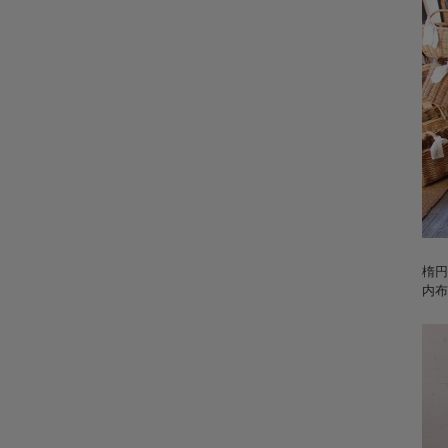
楕円
内布