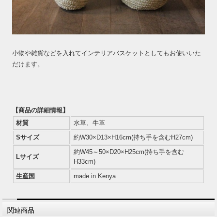
小物や雑貨などを入れてインテリアバスケットとしてもお使いいた
だけます。
【商品の詳細情報】
材質
水草、牛革
Sサイズ
約W30×D13×H16cm(持ち手を含むH27cm)
約W45～50×D20×H25cm(持ち手を含む
Lサイズ
H33cm)
生産国
made in Kenya
関連商品