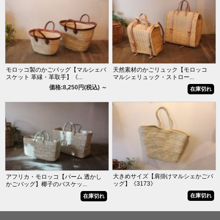
モロッコ製のかごバッグ【マルシェバ
天然素材のかごリュック【モロッコ
スケット 革縁・革取手】《...
マルシェリュック・ストロー...
価格:8,250円(税込)
～
在庫切れ
大きめサイズ【肩掛けマルシェかごバ
アフリカ・モロッコ【パーム 透かし
ッグ】《3173》
かごバッグ】椰子のバスケッ...
在庫切れ
在庫切れ