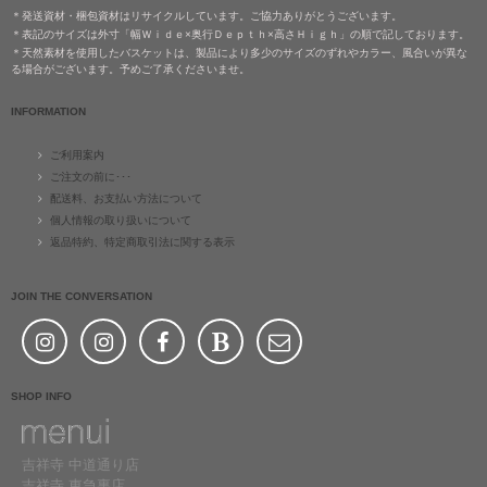
＊発送資材・梱包資材はリサイクルしています。ご協力ありがとうございます。
＊表記のサイズは外寸「幅Ｗｉｄｅ×奥行Ｄｅｐｔｈ×高さＨｉｇｈ」の順で記しております。
＊天然素材を使用したバスケットは、製品により多少のサイズのずれやカラー、風合いが異な
る場合がございます。予めご了承くださいませ。
INFORMATION
ご利用案内
ご注文の前に･･･
配送料、お支払い方法について
個人情報の取り扱いについて
返品特約、特定商取引法に関する表示
JOIN THE CONVERSATION
SHOP INFO
吉祥寺 中道通り店
吉祥寺 東急裏店